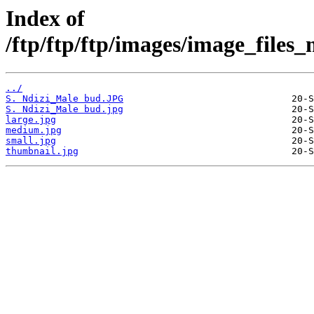
Index of
/ftp/ftp/ftp/images/image_file
../
S. Ndizi_Male bud.JPG
S. Ndizi_Male bud.jpg
large.jpg
medium.jpg
small.jpg
thumbnail.jpg