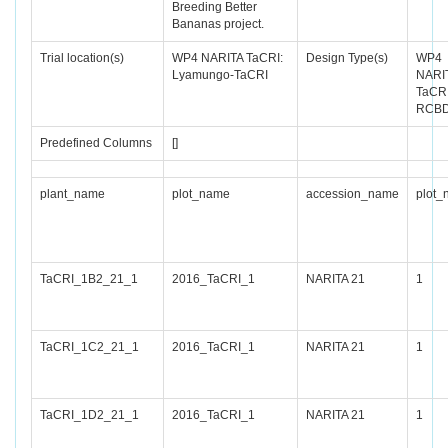
Breeding Better
Bananas project.
Trial location(s)
WP4 NARITA TaCRI:
Design Type(s)
WP4
Lyamungo-TaCRI
NARI
TaCRI
RCB
Predefined Columns
[]
plant_name
plot_name
accession_name
plot_
TaCRI_1B2_21_1
2016_TaCRI_1
NARITA 21
1
TaCRI_1C2_21_1
2016_TaCRI_1
NARITA 21
1
TaCRI_1D2_21_1
2016_TaCRI_1
NARITA 21
1