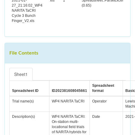
2021-01-
xls
1
Spreadsheet::ParseExcel
27_21:16:02_WP4
(0.65)
NARITA TaCRI
Cycle 3 Bunch
Finger_V2.xls
File Contents
Sheet1
Spreadsheet
Spreadsheet ID
ID202381608045661
format
Basi
Trial name(s)
WP4 NARITA TaCRI
Operator
Lewis
Mach
Description(s)
WP4 NARITA TaCRI:
Date
2021-
On-station multi-
locational field trials
of NARITA hybrids for